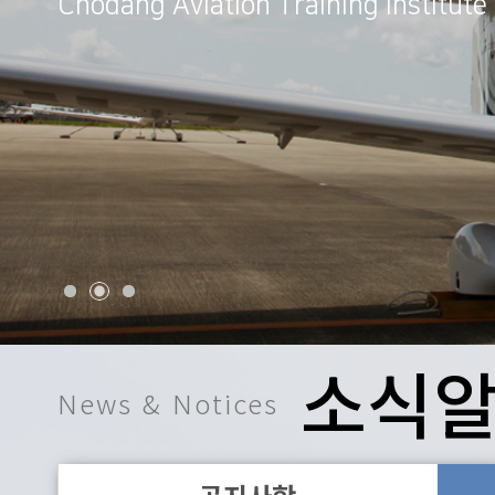
Chodang Aviation Training Institute
Chodang Aviation Training Institute
Chodang Aviation Training Institute
Chodang Aviation Training Institute
Chodang Aviation Training Institute
소식
News & Notices